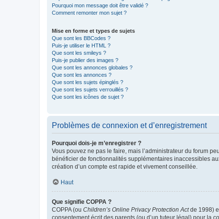
Pourquoi mon message doit être validé ?
Comment remonter mon sujet ?
Mise en forme et types de sujets
Que sont les BBCodes ?
Puis-je utiliser le HTML ?
Que sont les smileys ?
Puis-je publier des images ?
Que sont les annonces globales ?
Que sont les annonces ?
Que sont les sujets épinglés ?
Que sont les sujets verrouillés ?
Que sont les icônes de sujet ?
Problèmes de connexion et d’enregistrement
Pourquoi dois-je m’enregistrer ?
Vous pouvez ne pas le faire, mais l’administrateur du forum peu
bénéficier de fonctionnalités supplémentaires inaccessibles au
création d’un compte est rapide et vivement conseillée.
Haut
Que signifie COPPA ?
COPPA (ou
Children’s Online Privacy Protection Act
de 1998) es
consentement écrit des parents (ou d’un tuteur légal) pour la c