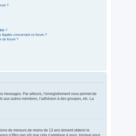
orum ?
ible ?
ns légales concernant ce forum ?
r du forum ?
 des messages. Par ailleurs, l’enregistrement vous permet de
els aux autres membres, l’adhésion à des groupes, etc. La
mations de mineurs de moins de 13 ans doivent obtenir le
i vous n’êtes pas sûr que cela s’applique à vous, lorsque vous