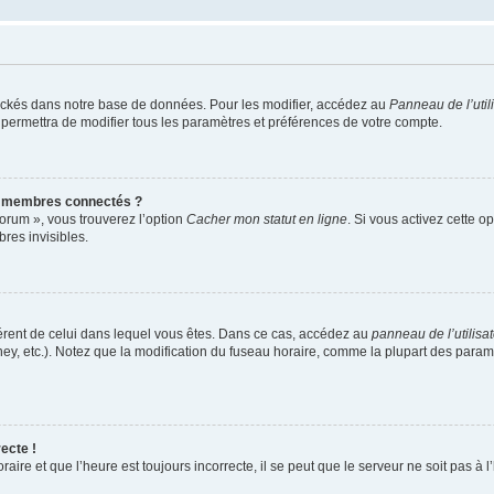
ockés dans notre base de données. Pour les modifier, accédez au
Panneau de l’util
 permettra de modifier tous les paramètres et préférences de votre compte.
s membres connectés ?
forum », vous trouverez l’option
Cacher mon statut en ligne
. Si vous activez cette o
es invisibles.
ifférent de celui dans lequel vous êtes. Dans ce cas, accédez au
panneau de l’utilisa
ney, etc.). Notez que la modification du fuseau horaire, comme la plupart des para
ecte !
aire et que l’heure est toujours incorrecte, il se peut que le serveur ne soit pas à