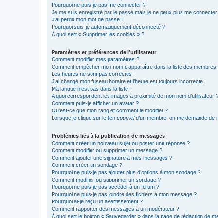
Pourquoi ne puis-je pas me connecter ?
Je me suis enregistré par le passé mais je ne peux plus me connecter
J’ai perdu mon mot de passe !
Pourquoi suis-je automatiquement déconnecté ?
À quoi sert « Supprimer les cookies » ?
Paramètres et préférences de l’utilisateur
Comment modifier mes paramètres ?
Comment empêcher mon nom d’apparaître dans la liste des membres
Les heures ne sont pas correctes !
J’ai changé mon fuseau horaire et l’heure est toujours incorrecte !
Ma langue n’est pas dans la liste !
A quoi correspondent les images à proximité de mon nom d’utilisateur 
Comment puis-je afficher un avatar ?
Qu’est-ce que mon rang et comment le modifier ?
Lorsque je clique sur le lien
courriel
d’un membre, on me demande de m
Problèmes liés à la publication de messages
Comment créer un nouveau sujet ou poster une réponse ?
Comment modifier ou supprimer un message ?
Comment ajouter une signature à mes messages ?
Comment créer un sondage ?
Pourquoi ne puis-je pas ajouter plus d’options à mon sondage ?
Comment modifier ou supprimer un sondage ?
Pourquoi ne puis-je pas accéder à un forum ?
Pourquoi ne puis-je pas joindre des fichiers à mon message ?
Pourquoi ai-je reçu un avertissement ?
Comment rapporter des messages à un modérateur ?
À quoi sert le bouton « Sauvegarder » dans la page de rédaction de 