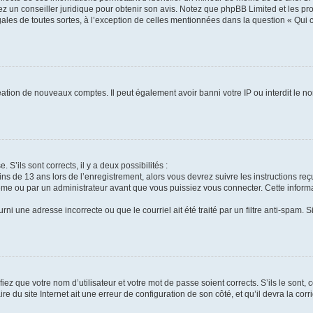
tez un conseiller juridique pour obtenir son avis. Notez que phpBB Limited et les pr
gales de toutes sortes, à l’exception de celles mentionnées dans la question « Qui
réation de nouveaux comptes. Il peut également avoir banni votre IP ou interdit le no
 S’ils sont corrects, il y a deux possibilités :
ins de 13 ans lors de l’enregistrement, alors vous devrez suivre les instructions r
me ou par un administrateur avant que vous puissiez vous connecter. Cette informat
rni une adresse incorrecte ou que le courriel ait été traité par un filtre anti-spam. S
iez que votre nom d’utilisateur et votre mot de passe soient corrects. S’ils le sont,
e du site Internet ait une erreur de configuration de son côté, et qu’il devra la corri