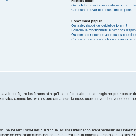
Fichiers joints
Quels fichiers joints sont autorisés sur ce f
Comment trouver tous mes fichiers joints ?
Concernant phpBB
Qui a développé ce logiciel de forum ?
Pourquoi la fonctionnalité X n’est pas dispon
Qui contacter pour les abus ou les questio
Comment puis-je contacter un administrateu
t avoir configuré les forums afin qu’il soit nécessaire de s’enregistrer pour poster
x invités comme les avatars personnalisés, la messagerie privée, l’envoi de courri
t une loi aux États-Unis qui dit que les sites Internet pouvant recueillir des infor
ollecte de ces informations permettant d’identifier un mineur de moins de 13 ans. S