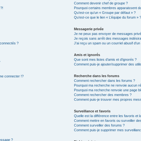
Comment devenir chef de groupe ?
 ?!
Pourquoi certains membres apparaissent dan
Qu’est-ce qu’un « Groupe par défaut » ?
Qu’est-ce que le lien « L’équipe du forum » 
Messagerie privée
Je ne peux pas envoyer de messages privé
Je reçois sans arrêt des messages indésira
 connectés ?
J’ai reçu un spam ou un courriel abusif d’u
Amis et ignorés
Que sont mes listes d’amis et d’ignorés ?
?
Comment puis-je ajouter/supprimer des utilis
Recherche dans les forums
e connecter !?
Comment rechercher dans les forums ?
Pourquoi ma recherche ne renvoie aucun ré
Pourquoi ma recherche renvoie une page bl
Comment rechercher des membres ?
Comment puis-je trouver mes propres mess
Surveillance et favoris
Quelle est la différence entre les favoris et l
Comment mettre en favoris ou surveiller des
Comment surveiller des forums ?
Comment puis-je supprimer mes surveillanc
message ?