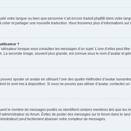
installé votre langue ou bien que personne n’ait encore traduit phpBB dans votre l
s à créer et partager une nouvelle traduction. Vous trouverez plus d’informations sur l
tilisateur ?
utilisateur lorsque vous consultez les messages d’un sujet. L’une d’elles peut êtr
rum. La seconde image, souvent plus grande, est connue sous le nom d’avatar et 
s pouvez ajouter un avatar en utilisant l’une des quatre méthodes d’avatar suivantes 
ont ils sont mis à disposition. Si vous ne pouvez pas utiliser d’avatar, contactez un
iquent le nombre de messages postés ou identifient certains membres tels que les 
ar l’administrateur du forum. Évitez de poster des messages sur le forum dans le seu
ministrateur) peut facilement abaisser votre compteur de messages.