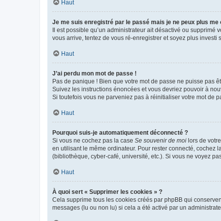
Haut
Je me suis enregistré par le passé mais je ne peux plus me
Il est possible qu’un administrateur ait désactivé ou supprimé 
vous arrive, tentez de vous ré-enregistrer et soyez plus investi s
Haut
J’ai perdu mon mot de passe !
Pas de panique ! Bien que votre mot de passe ne puisse pas être
Suivez les instructions énoncées et vous devriez pouvoir à no
Si toutefois vous ne parveniez pas à réinitialiser votre mot de 
Haut
Pourquoi suis-je automatiquement déconnecté ?
Si vous ne cochez pas la case
Se souvenir de moi
lors de votr
en utilisant le même ordinateur. Pour rester connecté, cochez 
(bibliothèque, cyber-café, université, etc.). Si vous ne voyez pa
Haut
À quoi sert « Supprimer les cookies » ?
Cela supprime tous les cookies créés par phpBB qui conservent v
messages (lu ou non lu) si cela a été activé par un administra