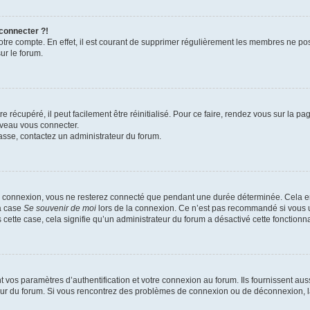
 connecter ?!
votre compte. En effet, il est courant de supprimer régulièrement les membres ne pos
ur le forum.
 récupéré, il peut facilement être réinitialisé. Pour ce faire, rendez vous sur la p
uveau vous connecter.
passe, contactez un administrateur du forum.
e connexion, vous ne resterez connecté que pendant une durée déterminée. Cela em
la case
Se souvenir de moi
lors de la connexion. Ce n’est pas recommandé si vous u
s cette case, cela signifie qu’un administrateur du forum a désactivé cette fonctionna
os paramètres d’authentification et votre connexion au forum. Ils fournissent aussi
teur du forum. Si vous rencontrez des problèmes de connexion ou de déconnexion, l