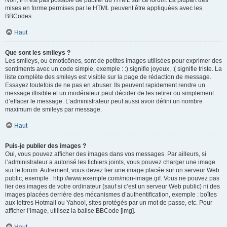
Non, il n’est pas possible de publier du HTML sur ce forum. La plupart des
mises en forme permises par le HTML peuvent être appliquées avec les
BBCodes.
Haut
Que sont les smileys ?
Les smileys, ou émoticônes, sont de petites images utilisées pour exprimer des
sentiments avec un code simple, exemple : :) signifie joyeux, :( signifie triste. La
liste complète des smileys est visible sur la page de rédaction de message.
Essayez toutefois de ne pas en abuser. Ils peuvent rapidement rendre un
message illisible et un modérateur peut décider de les retirer ou simplement
d’effacer le message. L’administrateur peut aussi avoir défini un nombre
maximum de smileys par message.
Haut
Puis-je publier des images ?
Oui, vous pouvez afficher des images dans vos messages. Par ailleurs, si
l’administrateur a autorisé les fichiers joints, vous pouvez charger une image
sur le forum. Autrement, vous devez lier une image placée sur un serveur Web
public, exemple : http://www.exemple.com/mon-image.gif. Vous ne pouvez pas
lier des images de votre ordinateur (sauf si c’est un serveur Web public) ni des
images placées derrière des mécanismes d’authentification, exemple : boîtes
aux lettres Hotmail ou Yahoo!, sites protégés par un mot de passe, etc. Pour
afficher l’image, utilisez la balise BBCode [img].