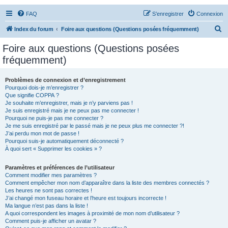
FAQ
S’enregistrer
Connexion
R
Index du forum
Foire aux questions (Questions posées fréquemment)
e
Foire aux questions (Questions posées
c
fréquemment)
h
e
Problèmes de connexion et d’enregistrement
Pourquoi dois-je m’enregistrer ?
r
Que signifie COPPA ?
c
Je souhaite m’enregistrer, mais je n’y parviens pas !
Je suis enregistré mais je ne peux pas me connecter !
h
Pourquoi ne puis-je pas me connecter ?
Je me suis enregistré par le passé mais je ne peux plus me connecter ?!
e
J’ai perdu mon mot de passe !
r
Pourquoi suis-je automatiquement déconnecté ?
À quoi sert « Supprimer les cookies » ?
Paramètres et préférences de l’utilisateur
Comment modifier mes paramètres ?
Comment empêcher mon nom d’apparaître dans la liste des membres connectés ?
Les heures ne sont pas correctes !
J’ai changé mon fuseau horaire et l’heure est toujours incorrecte !
Ma langue n’est pas dans la liste !
A quoi correspondent les images à proximité de mon nom d’utilisateur ?
Comment puis-je afficher un avatar ?