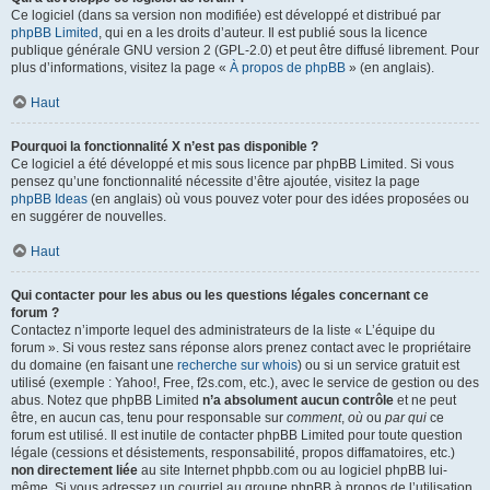
Ce logiciel (dans sa version non modifiée) est développé et distribué par
phpBB Limited
, qui en a les droits d’auteur. Il est publié sous la licence
publique générale GNU version 2 (GPL-2.0) et peut être diffusé librement. Pour
plus d’informations, visitez la page «
À propos de phpBB
» (en anglais).
Haut
Pourquoi la fonctionnalité X n’est pas disponible ?
Ce logiciel a été développé et mis sous licence par phpBB Limited. Si vous
pensez qu’une fonctionnalité nécessite d’être ajoutée, visitez la page
phpBB Ideas
(en anglais) où vous pouvez voter pour des idées proposées ou
en suggérer de nouvelles.
Haut
Qui contacter pour les abus ou les questions légales concernant ce
forum ?
Contactez n’importe lequel des administrateurs de la liste « L’équipe du
forum ». Si vous restez sans réponse alors prenez contact avec le propriétaire
du domaine (en faisant une
recherche sur whois
) ou si un service gratuit est
utilisé (exemple : Yahoo!, Free, f2s.com, etc.), avec le service de gestion ou des
abus. Notez que phpBB Limited
n’a absolument aucun contrôle
et ne peut
être, en aucun cas, tenu pour responsable sur
comment
,
où
ou
par qui
ce
forum est utilisé. Il est inutile de contacter phpBB Limited pour toute question
légale (cessions et désistements, responsabilité, propos diffamatoires, etc.)
non directement liée
au site Internet phpbb.com ou au logiciel phpBB lui-
même. Si vous adressez un courriel au groupe phpBB à propos de l’utilisation