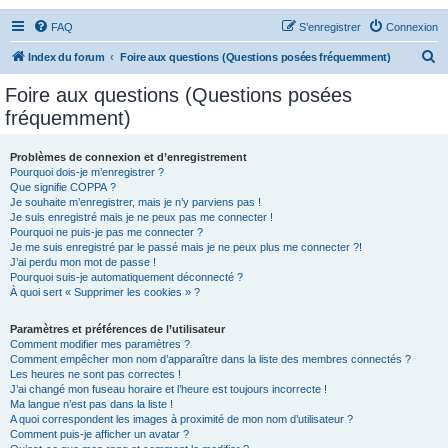
FAQ
S’enregistrer
Connexion
R
Index du forum
Foire aux questions (Questions posées fréquemment)
e
Foire aux questions (Questions posées
c
fréquemment)
h
e
Problèmes de connexion et d’enregistrement
Pourquoi dois-je m’enregistrer ?
r
Que signifie COPPA ?
c
Je souhaite m’enregistrer, mais je n’y parviens pas !
Je suis enregistré mais je ne peux pas me connecter !
h
Pourquoi ne puis-je pas me connecter ?
Je me suis enregistré par le passé mais je ne peux plus me connecter ?!
e
J’ai perdu mon mot de passe !
r
Pourquoi suis-je automatiquement déconnecté ?
À quoi sert « Supprimer les cookies » ?
Paramètres et préférences de l’utilisateur
Comment modifier mes paramètres ?
Comment empêcher mon nom d’apparaître dans la liste des membres connectés ?
Les heures ne sont pas correctes !
J’ai changé mon fuseau horaire et l’heure est toujours incorrecte !
Ma langue n’est pas dans la liste !
A quoi correspondent les images à proximité de mon nom d’utilisateur ?
Comment puis-je afficher un avatar ?