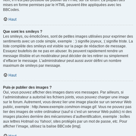
Non, il n’est pas possible de publier du HTML sur ce forum. La plupart des
mises en forme permises par le HTML peuvent être appliquées avec les
BBCodes.
Haut
Que sont les smileys ?
Les smileys, ou émoticônes, sont de petites images utilisées pour exprimer des
sentiments avec un code simple, exemple : :) signifie joyeux, :( signifie triste. La
liste complète des smileys est visible sur la page de rédaction de message.
Essayez toutefois de ne pas en abuser. Ils peuvent rapidement rendre un
message illisible et un modérateur peut décider de les retirer ou simplement
d’effacer le message. L’administrateur peut aussi avoir défini un nombre
maximum de smileys par message.
Haut
Puis-je publier des images ?
Oui, vous pouvez afficher des images dans vos messages. Par ailleurs, si
l’administrateur a autorisé les fichiers joints, vous pouvez charger une image
sur le forum. Autrement, vous devez lier une image placée sur un serveur Web
public, exemple : http://www.exemple.com/mon-image.gif. Vous ne pouvez pas
lier des images de votre ordinateur (sauf si c’est un serveur Web public) ni des
images placées derrière des mécanismes d’authentification, exemple : boîtes
aux lettres Hotmail ou Yahoo!, sites protégés par un mot de passe, etc. Pour
afficher l’image, utilisez la balise BBCode [img].