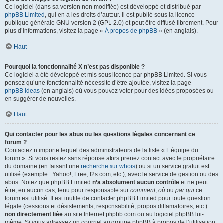
Ce logiciel (dans sa version non modifiée) est développé et distribué par
phpBB Limited
, qui en a les droits d’auteur. Il est publié sous la licence
publique générale GNU version 2 (GPL-2.0) et peut être diffusé librement. Pour
plus d’informations, visitez la page «
À propos de phpBB
» (en anglais).
Haut
Pourquoi la fonctionnalité X n’est pas disponible ?
Ce logiciel a été développé et mis sous licence par phpBB Limited. Si vous
pensez qu’une fonctionnalité nécessite d’être ajoutée, visitez la page
phpBB Ideas
(en anglais) où vous pouvez voter pour des idées proposées ou
en suggérer de nouvelles.
Haut
Qui contacter pour les abus ou les questions légales concernant ce
forum ?
Contactez n’importe lequel des administrateurs de la liste « L’équipe du
forum ». Si vous restez sans réponse alors prenez contact avec le propriétaire
du domaine (en faisant une
recherche sur whois
) ou si un service gratuit est
utilisé (exemple : Yahoo!, Free, f2s.com, etc.), avec le service de gestion ou des
abus. Notez que phpBB Limited
n’a absolument aucun contrôle
et ne peut
être, en aucun cas, tenu pour responsable sur
comment
,
où
ou
par qui
ce
forum est utilisé. Il est inutile de contacter phpBB Limited pour toute question
légale (cessions et désistements, responsabilité, propos diffamatoires, etc.)
non directement liée
au site Internet phpbb.com ou au logiciel phpBB lui-
même. Si vous adressez un courriel au groupe phpBB à propos de l’utilisation