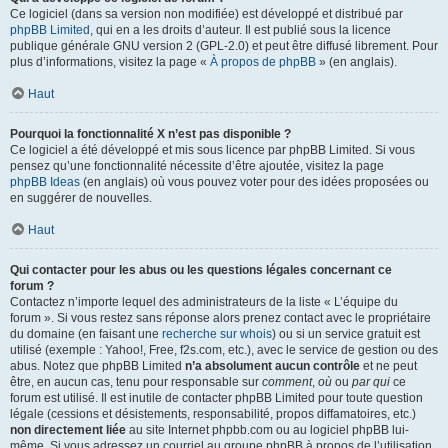
Ce logiciel (dans sa version non modifiée) est développé et distribué par
phpBB Limited
, qui en a les droits d’auteur. Il est publié sous la licence
publique générale GNU version 2 (GPL-2.0) et peut être diffusé librement. Pour
plus d’informations, visitez la page «
À propos de phpBB
» (en anglais).
Haut
Pourquoi la fonctionnalité X n’est pas disponible ?
Ce logiciel a été développé et mis sous licence par phpBB Limited. Si vous
pensez qu’une fonctionnalité nécessite d’être ajoutée, visitez la page
phpBB Ideas
(en anglais) où vous pouvez voter pour des idées proposées ou
en suggérer de nouvelles.
Haut
Qui contacter pour les abus ou les questions légales concernant ce
forum ?
Contactez n’importe lequel des administrateurs de la liste « L’équipe du
forum ». Si vous restez sans réponse alors prenez contact avec le propriétaire
du domaine (en faisant une
recherche sur whois
) ou si un service gratuit est
utilisé (exemple : Yahoo!, Free, f2s.com, etc.), avec le service de gestion ou des
abus. Notez que phpBB Limited
n’a absolument aucun contrôle
et ne peut
être, en aucun cas, tenu pour responsable sur
comment
,
où
ou
par qui
ce
forum est utilisé. Il est inutile de contacter phpBB Limited pour toute question
légale (cessions et désistements, responsabilité, propos diffamatoires, etc.)
non directement liée
au site Internet phpbb.com ou au logiciel phpBB lui-
même. Si vous adressez un courriel au groupe phpBB à propos de l’utilisation