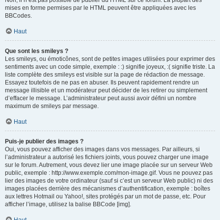
Non, il n’est pas possible de publier du HTML sur ce forum. La plupart des
mises en forme permises par le HTML peuvent être appliquées avec les
BBCodes.
Haut
Que sont les smileys ?
Les smileys, ou émoticônes, sont de petites images utilisées pour exprimer des
sentiments avec un code simple, exemple : :) signifie joyeux, :( signifie triste. La
liste complète des smileys est visible sur la page de rédaction de message.
Essayez toutefois de ne pas en abuser. Ils peuvent rapidement rendre un
message illisible et un modérateur peut décider de les retirer ou simplement
d’effacer le message. L’administrateur peut aussi avoir défini un nombre
maximum de smileys par message.
Haut
Puis-je publier des images ?
Oui, vous pouvez afficher des images dans vos messages. Par ailleurs, si
l’administrateur a autorisé les fichiers joints, vous pouvez charger une image
sur le forum. Autrement, vous devez lier une image placée sur un serveur Web
public, exemple : http://www.exemple.com/mon-image.gif. Vous ne pouvez pas
lier des images de votre ordinateur (sauf si c’est un serveur Web public) ni des
images placées derrière des mécanismes d’authentification, exemple : boîtes
aux lettres Hotmail ou Yahoo!, sites protégés par un mot de passe, etc. Pour
afficher l’image, utilisez la balise BBCode [img].