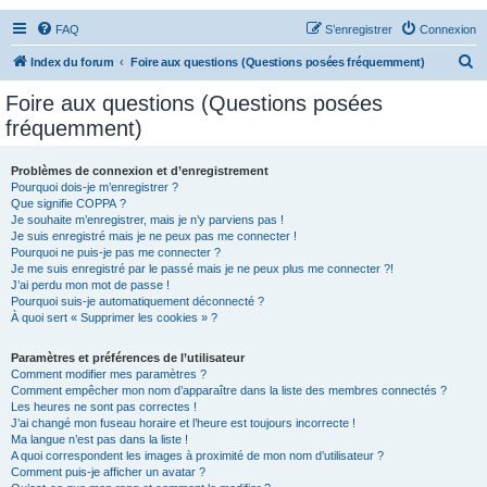
FAQ
S’enregistrer
Connexion
R
Index du forum
Foire aux questions (Questions posées fréquemment)
e
Foire aux questions (Questions posées
c
fréquemment)
h
e
Problèmes de connexion et d’enregistrement
Pourquoi dois-je m’enregistrer ?
r
Que signifie COPPA ?
c
Je souhaite m’enregistrer, mais je n’y parviens pas !
Je suis enregistré mais je ne peux pas me connecter !
h
Pourquoi ne puis-je pas me connecter ?
Je me suis enregistré par le passé mais je ne peux plus me connecter ?!
e
J’ai perdu mon mot de passe !
r
Pourquoi suis-je automatiquement déconnecté ?
À quoi sert « Supprimer les cookies » ?
Paramètres et préférences de l’utilisateur
Comment modifier mes paramètres ?
Comment empêcher mon nom d’apparaître dans la liste des membres connectés ?
Les heures ne sont pas correctes !
J’ai changé mon fuseau horaire et l’heure est toujours incorrecte !
Ma langue n’est pas dans la liste !
A quoi correspondent les images à proximité de mon nom d’utilisateur ?
Comment puis-je afficher un avatar ?